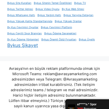
Bykus Site Kuralları
Bykus Sitenin Temel Özellikleri
Bykus TV
Bykus Twitter Adresi
Bykus Video Oyunu
By Kus Web Sitesi
Bykus Whatsapp Hattı
Bykus Yardım Hattı
Bykus Yarışma Detayları
Bykus Yüksek Kalite Standartlarında
Bykus Yüksek Oranlar
By Kus Çevrimiçi Oyunlar
Bykus Çevrimiçi Platform
Bykus Çeşitli Spor Branşları
Bykus Ödeme Seçenekleri
By Kus Ödeme Yöntemleri
Bykus Önemli Ödül Fırsatları
Bykus Üyelik
Bykus Şikayet
Avrasya'nın en büyük reklam platformunda olmak için
Microsoft Teams:
reklam@avrasyamarketing.com
adresimizden veya Telegram: @Avrasyamarketing
adresimizden irtibat kurabilirsiniz. (Tek iletişim
adreslerimiz teams / telegram ve mail adresimizdir.
Harici hiçbir iletişim adresimiz bulunmamaktadır.
Lütfen itibar etmeyiniz.) Türkiye yasalarına göre 7258
sayılı kanun uyarınca yasa dışı bahis oynamanın