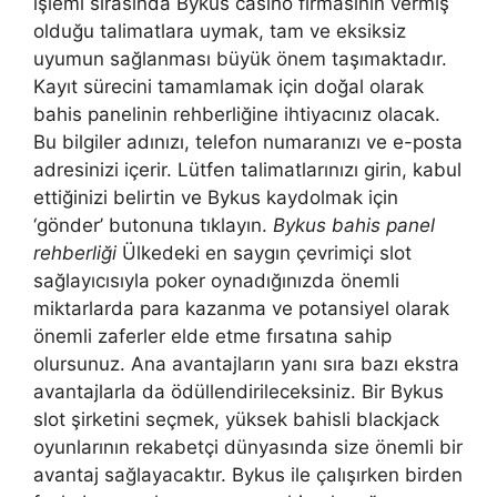
işlemi sırasında Bykus casino firmasının vermiş
olduğu talimatlara uymak, tam ve eksiksiz
uyumun sağlanması büyük önem taşımaktadır.
Kayıt sürecini tamamlamak için doğal olarak
bahis panelinin rehberliğine ihtiyacınız olacak.
Bu bilgiler adınızı, telefon numaranızı ve e-posta
adresinizi içerir. Lütfen talimatlarınızı girin, kabul
ettiğinizi belirtin ve Bykus kaydolmak için
‘gönder’ butonuna tıklayın.
Bykus bahis panel
rehberliği
Ülkedeki en saygın çevrimiçi slot
sağlayıcısıyla poker oynadığınızda önemli
miktarlarda para kazanma ve potansiyel olarak
önemli zaferler elde etme fırsatına sahip
olursunuz. Ana avantajların yanı sıra bazı ekstra
avantajlarla da ödüllendirileceksiniz. Bir Bykus
slot şirketini seçmek, yüksek bahisli blackjack
oyunlarının rekabetçi dünyasında size önemli bir
avantaj sağlayacaktır. Bykus ile çalışırken birden