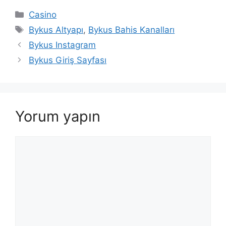
Kategoriler
Casino
Etiketler
Bykus Altyapı
,
Bykus Bahis Kanalları
Bykus Instagram
Bykus Giriş Sayfası
Yorum yapın
Yorum