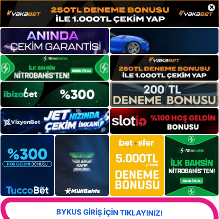
×
BYKUS GİRİŞ İÇİN TIKLAYINIZ!