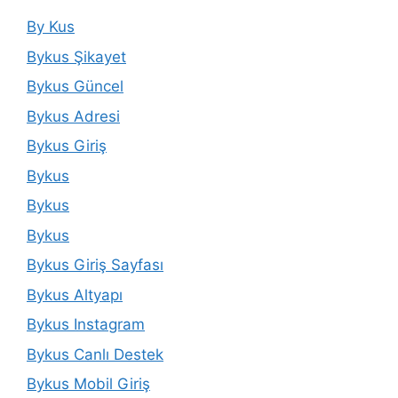
By Kus
Bykus Şikayet
Bykus Güncel
Bykus Adresi
Bykus Giriş
Bykus
Bykus
Bykus
Bykus Giriş Sayfası
Bykus Altyapı
Bykus Instagram
Bykus Canlı Destek
Bykus Mobil Giriş