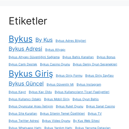
Etiketler
Bykus
By Kus
Bykus Adres Bilgileri
Bykus Adresi
Bykus Altyapı
Bykus Altyapı Güvenliğini Sağlama
Bykus Bahis Kanalları
Bykus Bonus
Bykus Canlı Destek
Bykus Casino Oyunu
Bykus Geniş Oyun Seçenekleri
Bykus Giriş
Bykus Giriş Formu
Bykus Giriş Sayfası
Bykus Güncel
Bykus Güvenilir Mi
Bykus Instagram
Bykus Kayıt
Bykus Kaç Oldu
Bykus Kullanıcıların Ticari Faaliyetleri
Bykus Kullanıcı Odaklı
Bykus Mobil Giriş
Bykus Oyun Bahis
Bykus Oyuncular Arası İletişim
Bykus Rulet Oyunu
Bykus Sanal Casino
Bykus Site Kuralları
Bykus Sitenin Temel Özellikleri
Bykus TV
Bykus Twitter Adresi
Bykus Video Oyunu
By Kus Web Sitesi
Bykus Whatsapp Hattı
Bykus Yardım Hattı
Bykus Yarışma Detayları