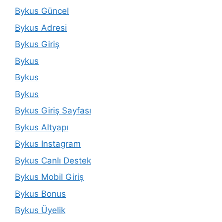
Bykus Güncel
Bykus Adresi
Bykus Giriş
Bykus
Bykus
Bykus
Bykus Giriş Sayfası
Bykus Altyapı
Bykus Instagram
Bykus Canlı Destek
Bykus Mobil Giriş
Bykus Bonus
Bykus Üyelik