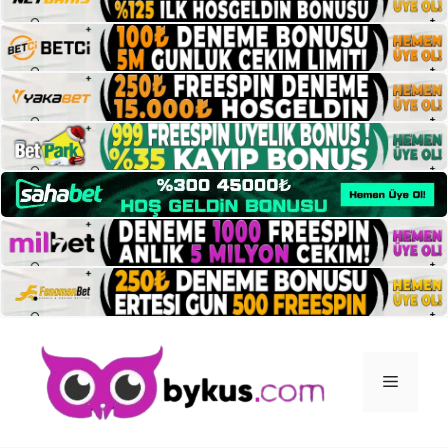
İçeriğe
atla
Menü