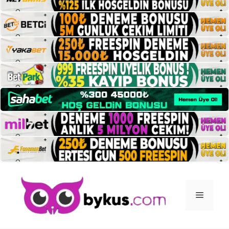
İçeriğe
atla
Menü