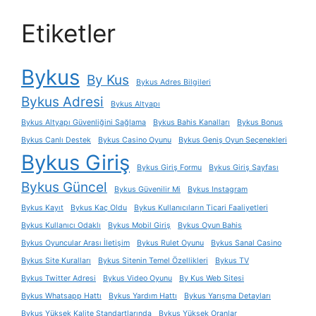
Etiketler
Bykus
By Kus
Bykus Adres Bilgileri
Bykus Adresi
Bykus Altyapı
Bykus Altyapı Güvenliğini Sağlama
Bykus Bahis Kanalları
Bykus Bonus
Bykus Canlı Destek
Bykus Casino Oyunu
Bykus Geniş Oyun Seçenekleri
Bykus Giriş
Bykus Giriş Formu
Bykus Giriş Sayfası
Bykus Güncel
Bykus Güvenilir Mi
Bykus Instagram
Bykus Kayıt
Bykus Kaç Oldu
Bykus Kullanıcıların Ticari Faaliyetleri
Bykus Kullanıcı Odaklı
Bykus Mobil Giriş
Bykus Oyun Bahis
Bykus Oyuncular Arası İletişim
Bykus Rulet Oyunu
Bykus Sanal Casino
Bykus Site Kuralları
Bykus Sitenin Temel Özellikleri
Bykus TV
Bykus Twitter Adresi
Bykus Video Oyunu
By Kus Web Sitesi
Bykus Whatsapp Hattı
Bykus Yardım Hattı
Bykus Yarışma Detayları
Bykus Yüksek Kalite Standartlarında
Bykus Yüksek Oranlar