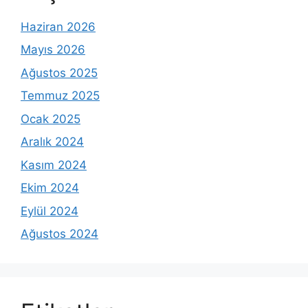
Haziran 2026
Mayıs 2026
Ağustos 2025
Temmuz 2025
Ocak 2025
Aralık 2024
Kasım 2024
Ekim 2024
Eylül 2024
Ağustos 2024