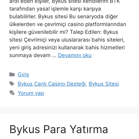
ardı eden kişiler, Bykus sitesi kendilerini BTK
tarafından yasal işlemle karşı karşıya
bulabilirler. Bykus sitesi Bu senaryoda diğer
ülkelerden ve çevrimiçi casino platformlarından
kişilere güvenilebilir mi? Talep Edilen: Bykus
sitesi Çevrimiçi veya uluslararası bahis siteleri,
yeni giriş adresinizi kullanarak bahis hizmetleri
sunmaya devam …
Devamını oku
Kategoriler
Giriş
Etiketler
Bykus Canlı Casino Desteği
,
Bykus Sitesi
Yorum yap
Bykus Para Yatırma