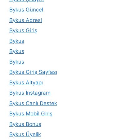
Bykus Güncel
Bykus Adresi
Bykus Giriş
Bykus
Bykus
Bykus
Bykus Giriş Sayfası
Bykus Altyapı
Bykus Instagram
Bykus Canlı Destek
Bykus Mobil Giriş
Bykus Bonus
Bykus Üyelik