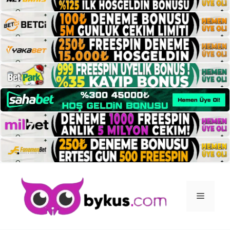
İçeriğe
atla
Menü