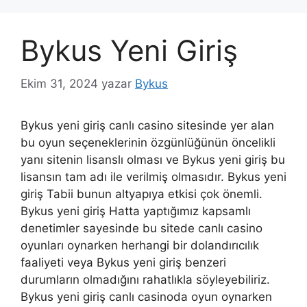
Bykus Yeni Giriş
Ekim 31, 2024
yazar
Bykus
Bykus yeni giriş canlı casino sitesinde yer alan
bu oyun seçeneklerinin özgünlüğünün öncelikli
yanı sitenin lisanslı olması ve Bykus yeni giriş bu
lisansın tam adı ile verilmiş olmasıdır. Bykus yeni
giriş Tabii bunun altyapıya etkisi çok önemli.
Bykus yeni giriş Hatta yaptığımız kapsamlı
denetimler sayesinde bu sitede canlı casino
oyunları oynarken herhangi bir dolandırıcılık
faaliyeti veya Bykus yeni giriş benzeri
durumların olmadığını rahatlıkla söyleyebiliriz.
Bykus yeni giriş canlı casinoda oyun oynarken