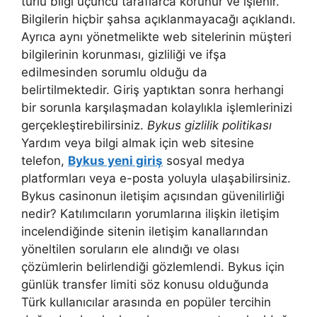
türlü bilgi üçüncü taraflarca korunur ve işlenir.
Bilgilerin hiçbir şahsa açıklanmayacağı açıklandı.
Ayrıca aynı yönetmelikte web sitelerinin müşteri
bilgilerinin korunması, gizliliği ve ifşa
edilmesinden sorumlu olduğu da
belirtilmektedir. Giriş yaptıktan sonra herhangi
bir sorunla karşılaşmadan kolaylıkla işlemlerinizi
gerçekleştirebilirsiniz.
Bykus gizlilik politikası
Yardım veya bilgi almak için web sitesine
telefon,
Bykus yeni giriş
sosyal medya
platformları veya e-posta yoluyla ulaşabilirsiniz.
Bykus casinonun iletişim açısından güvenilirliği
nedir? Katılımcıların yorumlarına ilişkin iletişim
incelendiğinde sitenin iletişim kanallarından
yöneltilen soruların ele alındığı ve olası
çözümlerin belirlendiği gözlemlendi. Bykus için
günlük transfer limiti söz konusu olduğunda
Türk kullanıcılar arasında en popüler tercihin