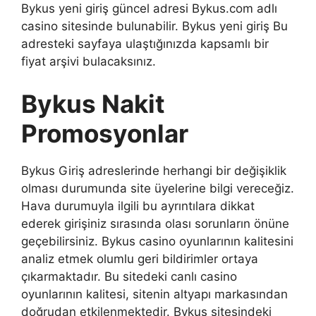
Bykus yeni giriş güncel adresi Bykus.com adlı
casino sitesinde bulunabilir. Bykus yeni giriş Bu
adresteki sayfaya ulaştığınızda kapsamlı bir
fiyat arşivi bulacaksınız.
Bykus Nakit
Promosyonlar
Bykus Giriş adreslerinde herhangi bir değişiklik
olması durumunda site üyelerine bilgi vereceğiz.
Hava durumuyla ilgili bu ayrıntılara dikkat
ederek girişiniz sırasında olası sorunların önüne
geçebilirsiniz. Bykus casino oyunlarının kalitesini
analiz etmek olumlu geri bildirimler ortaya
çıkarmaktadır. Bu sitedeki canlı casino
oyunlarının kalitesi, sitenin altyapı markasından
doğrudan etkilenmektedir. Bykus sitesindeki