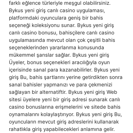
farklı eğlence türleriyle meşgul olabilirsiniz.
Bykus yeni giriş canlı casino uygulaması,
platformdaki oyunculara geniş bir bahis
seçeneği koleksiyonu sunar. Bykus yeni giriş
canlı casino bonusu, bahisçilere canlı casino
uygulamasında mevcut olan çok çeşitli bahis
seçeneklerinden yararlanma konusunda
mükemmel şanslar sağlar. Bykus yeni giriş
Üyeler, bonus seçenekleri aracılığıyla oyun
içerisinde sanal para kazanabilirler. Bykus yeni
giriş Bu, bahis şartlarını yerine getirdikten sonra
sanal bahisler yapmanızı ve para çekmenizi
sağlayan bir alternatiftir. Bykus yeni giriş Web
sitesi üyelere yeni bir giriş adresi sunarak canlı
casino bonuslarına erişmelerini ve sitede bahis
oynamalarını kolaylaştırıyor. Bykus yeni giriş Bu,
oyuncuların mevcut giriş adreslerini kullanarak
rahatlıkla giriş yapabilecekleri anlamına gelir.