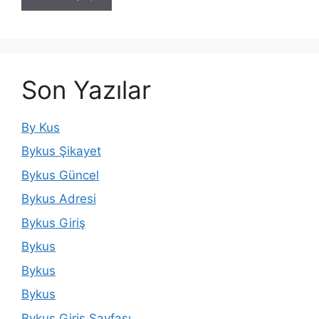
Son Yazılar
By Kus
Bykus Şikayet
Bykus Güncel
Bykus Adresi
Bykus Giriş
Bykus
Bykus
Bykus
Bykus Giriş Sayfası