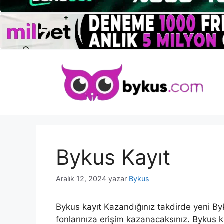
İçeriğe
atla
Bykus Kayıt
Aralık 12, 2024
yazar
Bykus
Bykus kayıt Kazandığınız takdirde yeni By
fonlarınıza erişim kazanacaksınız. Bykus k