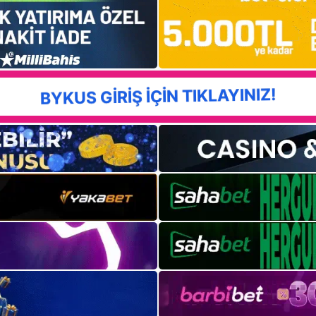
BYKUS GİRİŞ İÇİN TIKLAYINIZ!