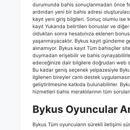
durumunda bahis sonuçlanmadan önce fesi
ardından yeni bir bahis adresi oluşturula
kayıt yeni giriş bilgileri. Sonuç olumlu ise
kayıt Yukarıda belirtilen bonuslar ve diğer 
olduktan sonra hesabınıza eklenen bonusu
yaşanmayacaktır. Bykus kayıt gündeme geti
alınamıyor. Bykus kayıt Tüm bahisçiler s
duymadan erişebilir ve bahis oynayabilirl
edeceğinize dair bilgilere doğrudan web si
Bu kadar geniş seçenek yelpazesiyle Bykus
ilgilenen bireyler canlı destek uygulamasın
geliştirilmesine katkıda bulunabilirler. B
hizmetleri bahis meraklılarının tüm sorular
Bykus Oyuncular Ara
Bykus Tüm oyuncuların sürekli iletişimi s